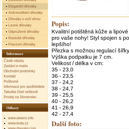
Zdravotní dřeváky
Elegantní dřeváky
Anticelulitidní dřeváky
Dřeváky s ovčí vlnou
Popis:
Levné dřeváky
Kvalitní potištěná kůže a lipové
Odpružené dřeváky
pro vaše nohy! Styl spojen s po
Klasické dřeváky
lepšího!
Pracovní dřeváky
Přezka s možnou regulací šířky
Informace
Výška podpatku je 7 cm.
Časté otázky
Velikost / délka v cm:
Zaslání e-mailu
35 - 23,0
Obchodní podmínky
36 - 23,5
Kontakt
37 - 24,2
Poštovné
Informace pro spotřebitele
38 - 24,7
Tabulka čísel velikostí
39 - 25,5
Prodej na Slovensko
40 - 26,2
41 - 26,9
Odkazy
42 - 27,4
www.alwero.info
Další foto:
www.lesta.cz
www.drevaky.com