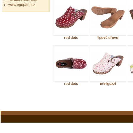
www.egepard.cz
red dots
lipové dřevo
red dots
miniguzzi