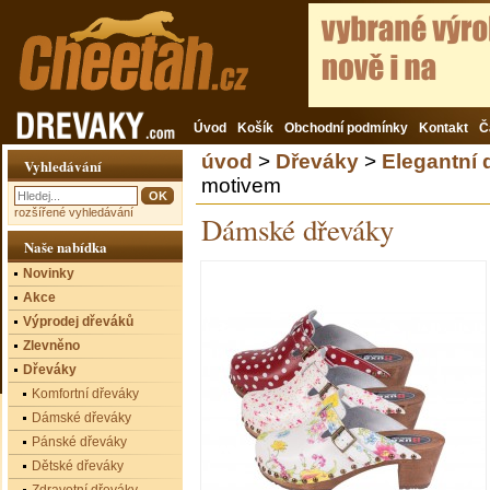
Úvod
Košík
Obchodní podmínky
Kontakt
Č
úvod
>
Dřeváky
>
Elegantní
Vyhledávání
motivem
rozšířené vyhledávání
Dámské dřeváky
Naše nabídka
Novinky
Akce
Výprodej dřeváků
Zlevněno
Dřeváky
Komfortní dřeváky
Dámské dřeváky
Pánské dřeváky
Dětské dřeváky