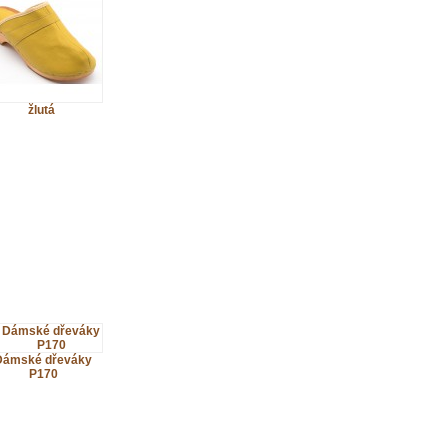
žlutá
Dámské dřeváky
P170