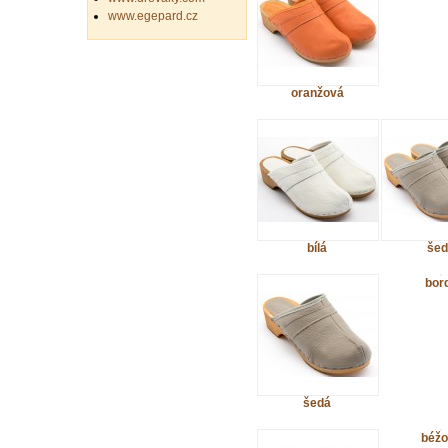
www.egepard.cz
oranžová
bílá
šed
bor
šedá
béžo