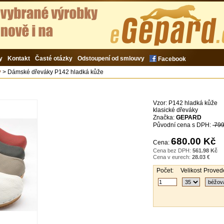
y
Kontakt
Časté otázky
Odstoupení od smlouvy
Facebook
y
> Dámské dřeváky P142 hladká kůže
Vzor:
P142 hladká kůže
klasické dřeváky
Značka:
GEPARD
Původní cena s DPH:
799
680.00 Kč
Cena:
Cena bez DPH:
561.98 Kč
Cena v eurech:
28.03 €
Počet:
Velikost
Provede