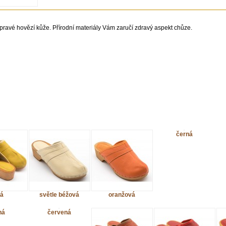
ravé hovězí kůže. Přírodní materiály Vám zaručí zdravý aspekt chůze.
černá
tá
světle béžová
oranžová
ná
červená