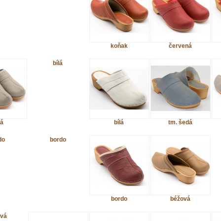
koňak
červená
bílá
á
bílá
tm. šedá
do
bordo
bordo
béžová
vá