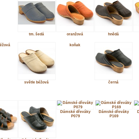
tm. šedá
oranžová
hnědá
béžová
koňak
světle béžová
černá
Dámské dřeváky
Dámské dřeváky
P079
P169