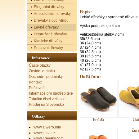
Zdravotní dřeváky
Elegantní dřeváky
Popis:
Anticelulitidní dřeváky
Lehké dřeváky z vyrobené dřeva a p
Dřeváky s ovčí vlnou
Výška podpatku je 4 cm.
Levné dřeváky
Odpružené dřeváky
Velikost(délka stélky v cm)
35(23,5 cm)
Klasické dřeváky
36 (24,0 cm)
37 (24,4 cm)
Pracovní dřeváky
38 (24,8 cm)
39 (25,5 cm)
Informace
40 (26,5 cm)
41 (27,0 cm)
Časté otázky
42 (27,5 cm)
Zaslání e-mailu
Další foto:
Obchodní podmínky
Kontakt
Poštovné
Informace pro spotřebitele
Tabulka čísel velikostí
Prodej na Slovensko
Odkazy
hnědá
žlu
www.alwero.info
čer
www.lesta.cz
www.drevaky.com