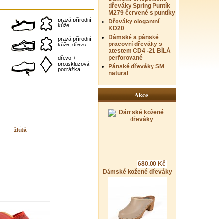
dřeváky Spring Puntík
M279 červené s puntíky
pravá přírodní
Dřeváky elegantní
kůže
KD20
Dámské a pánské
pravá přírodní
pracovní dřeváky s
kůže, dřevo
atestem CD4 -21 BÍLÁ
perforované
dřevo +
protiskluzová
Pánské dřeváky SM
podrážka
natural
Akce
žlutá
680.00 Kč
Dámské kožené dřeváky