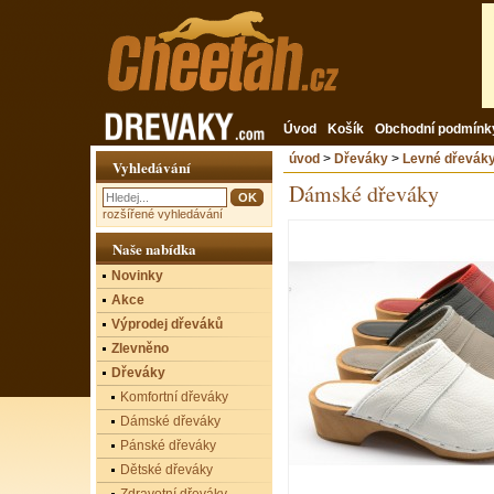
Úvod
Košík
Obchodní podmínk
úvod
>
Dřeváky
>
Levné dřevák
Vyhledávání
Dámské dřeváky
rozšířené vyhledávání
Naše nabídka
Novinky
Akce
Výprodej dřeváků
Zlevněno
Dřeváky
Komfortní dřeváky
Dámské dřeváky
Pánské dřeváky
Dětské dřeváky