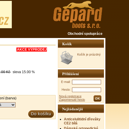
Obchodní spolupráce
Košík
AKCE VÝPRODEJ
Košík je prázdný
.00 Kč
sleva
15.00 %
Přihlášení
E-mail:
Heslo:
Nová registrace
ní (barva)
Zapomenuté heslo
Nejžádanější
Anticelulitidní dřeváky
CE2 bílá
Dámské ortopedické