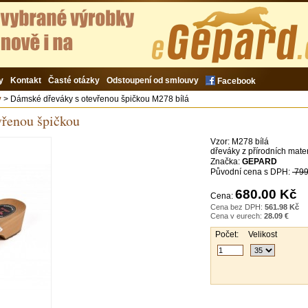
y
Kontakt
Časté otázky
Odstoupení od smlouvy
Facebook
y
> Dámské dřeváky s otevřenou špičkou M278 bílá
vřenou špičkou
Vzor:
M278 bílá
dřeváky z přírodních mate
Značka:
GEPARD
Původní cena s DPH:
799
680.00 Kč
Cena:
Cena bez DPH:
561.98 Kč
Cena v eurech:
28.09 €
Počet:
Velikost