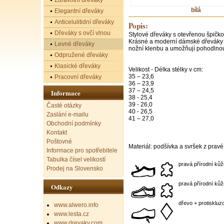
Zdravotní dřeváky
bílá
Elegantní dřeváky
Anticelulitidní dřeváky
Popis:
Dřeváky s ovčí vlnou
Stylové dřeváky s otevřenou špičko
Krásné a moderní dámské dřeváky 
Levné dřeváky
nožní klenbu a umožňují pohodlnou
Odpružené dřeváky
Klasické dřeváky
Velikost - Délka stélky v cm:
35 – 23,6
Pracovní dřeváky
36 – 23,9
37 – 24,5
Informace
38 - 25,4
39 - 26,0
Časté otázky
40 - 26,5
Zaslání e-mailu
41 – 27,0
Obchodní podmínky
Kontakt
Poštovné
Materiál: podšívka a svršek z prav
Informace pro spotřebitele
Tabulka čísel velikostí
pravá přírodní kůž
Prodej na Slovensko
pravá přírodní kůž
Odkazy
dřevo + protisklu
www.alwero.info
www.lesta.cz
www.drevaky.com