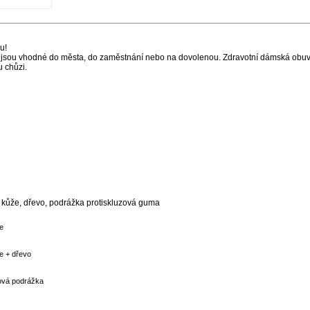
u!
jsou vhodné do města, do zaměstnání nebo na dovolenou. Zdravotní dámská obuv
 chůzi.
é kůže, dřevo, podrážka protiskluzová guma
e
e + dřevo
zová podrážka