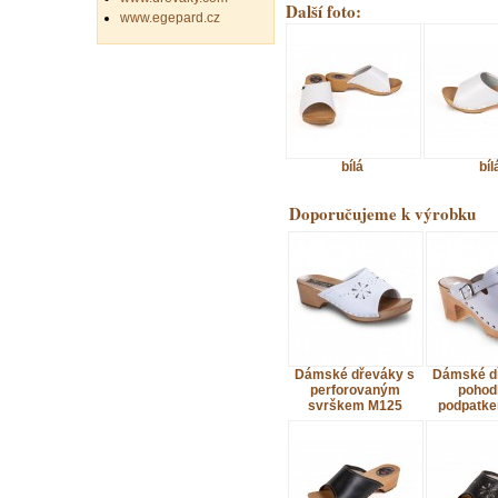
Další foto:
www.egepard.cz
bílá
bíl
Doporučujeme k výrobku
Dámské dřeváky s
Dámské d
perforovaným
pohod
svrškem M125
podpatk