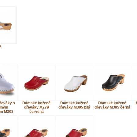
á
řeváky s
Dámské kožené
Dámské kožené
Dámské kožené
lným
dřeváky M279
dřeváky M305 bílá
dřeváky M305 černá
em M303
červená