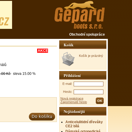
Obchodní spolupráce
Košík
AKCE
Košík je prázdný
riálů
.00 Kč
sleva
15.00 %
Přihlášení
E-mail:
Heslo:
Nová registrace
Zapomenuté heslo
Nejžádanější
Anticelulitidní dřeváky
CE2 bílá
Dámské ortopedické