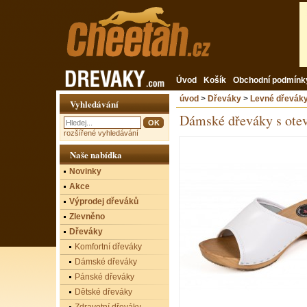
Úvod
Košík
Obchodní podmínk
úvod
>
Dřeváky
>
Levné dřevák
Vyhledávání
Dámské dřeváky s ote
rozšířené vyhledávání
Naše nabídka
Novinky
Akce
Výprodej dřeváků
Zlevněno
Dřeváky
Komfortní dřeváky
Dámské dřeváky
Pánské dřeváky
Dětské dřeváky