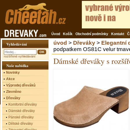
Úvod
Košík
Obchodní podmínky
Kontakt
Č
úvod
>
Dřeváky
>
Elegantní
Vyhledávání
podpatkem OS81C velur tmav
rozšířené vyhledávání
Dámské dřeváky s rozší
Naše nabídka
Novinky
Akce
Výprodej dřeváků
Zlevněno
Dřeváky
Komfortní dřeváky
Dámské dřeváky
Pánské dřeváky
Dětské dřeváky