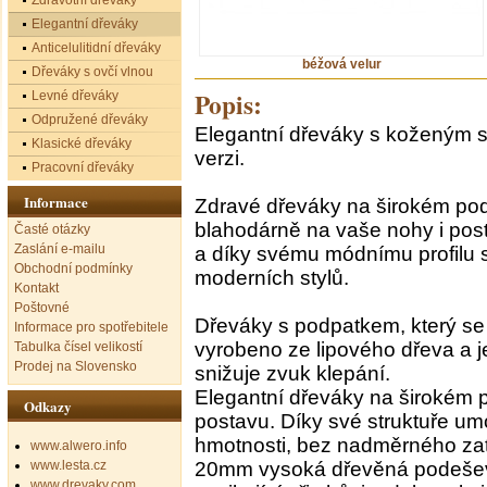
Zdravotní dřeváky
Elegantní dřeváky
Anticelulitidní dřeváky
béžová velur
Dřeváky s ovčí vlnou
Popis:
Levné dřeváky
Odpružené dřeváky
Elegantní dřeváky s koženým 
Klasické dřeváky
verzi.
Pracovní dřeváky
Informace
Zdravé dřeváky na širokém po
blahodárně na vaše nohy i post
Časté otázky
Zaslání e-mailu
a díky svému módnímu profilu s
Obchodní podmínky
moderních stylů.
Kontakt
Poštovné
Dřeváky s podpatkem, který se v
Informace pro spotřebitele
vyrobeno ze lipového dřeva a j
Tabulka čísel velikostí
Prodej na Slovensko
snižuje zvuk klepání.
Elegantní dřeváky na širokém p
Odkazy
postavu. Díky své struktuře um
hmotnosti, bez nadměrného zatí
www.alwero.info
www.lesta.cz
20mm vysoká dřevěná podešev 
www.drevaky.com