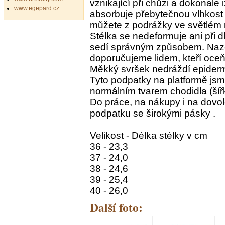
vznikající při chůzi a dokonale
www.egepard.cz
absorbuje přebytečnou vlhkost 
můžete z podrážky ve světlém
Stélka se nedeformuje ani při
sedí správným způsobem. Naz
doporučujeme lidem, kteří oceňu
Měkký svršek nedráždí epiderm
Tyto podpatky na platformě jsme
normálním tvarem chodidla (šíř
Do práce, na nákupy i na dov
podpatku se širokými pásky .
Velikost - Délka stélky v cm
36 - 23,3
37 - 24,0
38 - 24,6
39 - 25,4
40 - 26,0
Další foto: