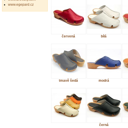
www.egepard.cz
červená
bílá
tmavě šedá
modrá
černá