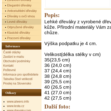
Zdravotní dřeváky
Elegantní dřeváky
Anticelulitidní dřeváky
Popis:
Dřeváky s ovčí vlnou
Lehké dřeváky z vyrobené dřev
Levné dřeváky
kůže. Přírodní materiály Vám z
Odpružené dřeváky
chůze.
Klasické dřeváky
Pracovní dřeváky
Výška podpatku je 4 cm.
Informace
Časté otázky
Velikost(délka stélky v cm)
Zaslání e-mailu
35(23,5 cm)
Obchodní podmínky
36 (24,0 cm)
Kontakt
37 (24,4 cm)
Poštovné
Informace pro spotřebitele
38 (24,8 cm)
Tabulka čísel velikostí
39 (25,5 cm)
Prodej na Slovensko
40 (26,5 cm)
41 (27,0 cm)
Odkazy
42 (27,5 cm)
www.alwero.info
Další foto:
www.lesta.cz
www.drevaky.com