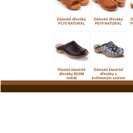
Dámské dřeváky
Dámské dřeváky
D
P170 NATURAL
P079 NATURAL
P
Pánské klasické
Dámské klasické
dřeváky M16M
dřeváky s
hnědá
květinovým vzorem
M279 tmavá s
jemnou kytičkou