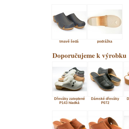
tmavě šedá
podrážka
Doporučujeme k výrobku
Dřeváky zateplené
Dámské dřeváky
D
P143 hladká
P072