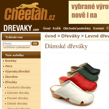
Úvod
Košík
Obchodní podmínky
Kontakt
Č
úvod
>
Dřeváky
>
Levné dře
Vyhledávání
Dámské dřeváky
rozšířené vyhledávání
Naše nabídka
Novinky
Akce
Výprodej dřeváků
Zlevněno
Dřeváky
Komfortní dřeváky
Dámské dřeváky
Pánské dřeváky
Dětské dřeváky