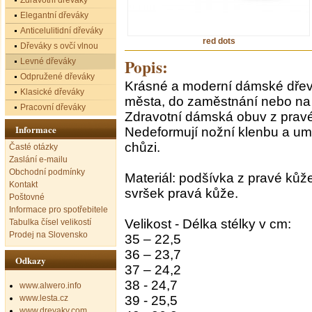
Zdravotní dřeváky
Elegantní dřeváky
Anticelulitidní dřeváky
red dots
Dřeváky s ovčí vlnou
Popis:
Levné dřeváky
Odpružené dřeváky
Krásné a moderní dámské dřev
Klasické dřeváky
města, do zaměstnání nebo na
Pracovní dřeváky
Zdravotní dámská obuv z prav
Informace
Nedeformují nožní klenbu a u
chůzi.
Časté otázky
Zaslání e-mailu
Obchodní podmínky
Materiál: podšívka z pravé kůž
Kontakt
svršek pravá kůže.
Poštovné
Informace pro spotřebitele
Velikost - Délka stélky v cm:
Tabulka čísel velikostí
Prodej na Slovensko
35 – 22,5
36 – 23,7
Odkazy
37 – 24,2
38 - 24,7
www.alwero.info
www.lesta.cz
39 - 25,5
www.drevaky.com