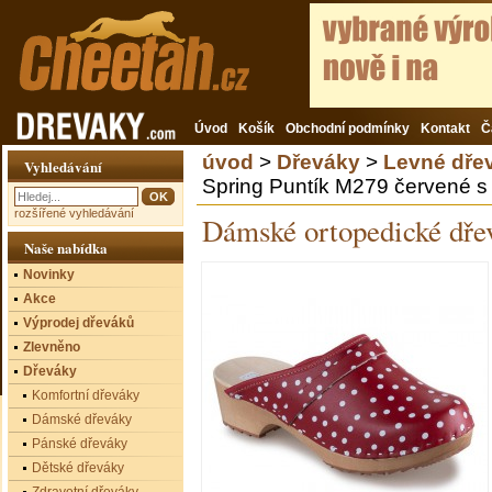
Úvod
Košík
Obchodní podmínky
Kontakt
Č
úvod
>
Dřeváky
>
Levné dře
Vyhledávání
Spring Puntík M279 červené s
rozšířené vyhledávání
Dámské ortopedické dře
Naše nabídka
Novinky
Akce
Výprodej dřeváků
Zlevněno
Dřeváky
Komfortní dřeváky
Dámské dřeváky
Pánské dřeváky
Dětské dřeváky