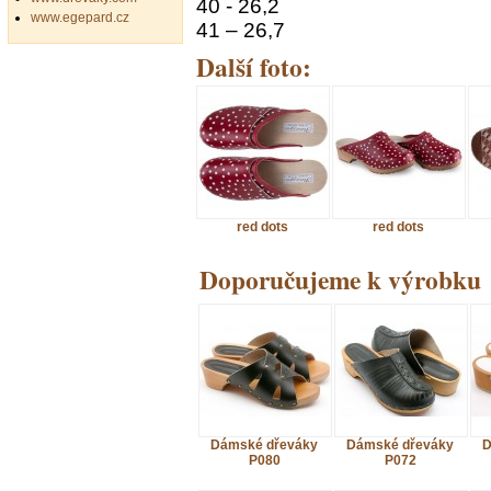
40 - 26,2
www.egepard.cz
41 – 26,7
Další foto:
red dots
red dots
Doporučujeme k výrobku
Dámské dřeváky
Dámské dřeváky
D
P080
P072