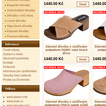
Zdravotní dřeváky
1440.00 Kč
1440.0
Detail
Elegantní dřeváky
Anticelulitidní dřeváky
NOVINKA AKCE
NOVINKA
Dřeváky s ovčí vlnou
Levné dřeváky
Odpružené dřeváky
Klasické dřeváky
Pracovní dřeváky
Informace
Dámské dřeváky s rozšířeným
Dámské 
Časté otázky
podpatkem OS86C velur tmavé
podpa
dřevo
Zaslání e-mailu
Obchodní podmínky
1440.00 Kč
1440.0
Detail
Kontakt
Poštovné
NOVINKA AKCE
NOVINKA
Informace pro spotřebitele
Tabulka čísel velikostí
Prodej na Slovensko
Odkazy
www.alwero.info
www.lesta.cz
Dámské dřeváky s rozšířeným
Dámské 
podpatkem OS81A nubuk světlé
podpatk
www.drevaky.com