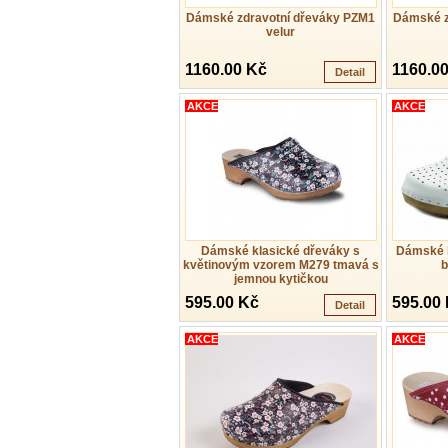
Dámské zdravotní dřeváky PZM1
Dámské z
velur
1160.00 Kč
1160.0
Detail
AKCE
AKCE
Dámské klasické dřeváky s
Dámské 
květinovým vzorem M279 tmavá s
b
jemnou kytičkou
595.00 Kč
595.00
Detail
AKCE
AKCE