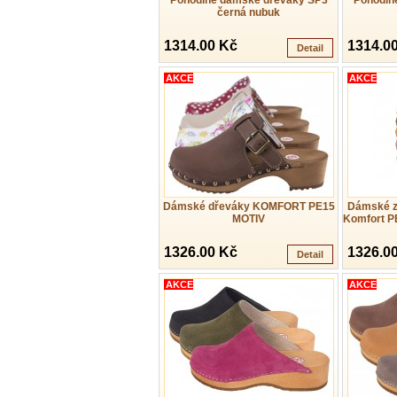
Pohodlné dámské dřeváky SP3
Pohodln
černá nubuk
1314.00 Kč
1314.0
Detail
AKCE
AKCE
Dámské dřeváky KOMFORT PE15
Dámské z
MOTIV
Komfort PE
1326.00 Kč
1326.0
Detail
AKCE
AKCE