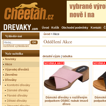
Úvod
Košík
Obchodní podmínky
Kontakt
Č
úvod
> Akce
Vyhledávání
Oddělení Akce
rozšířené vyhledávání
Naše nabídka
detailní výpis
|
tabulka
Novinky
NOVINKA AKCE
NOVINKA
Akce
Výprodej dřeváků
Zlevněno
Dřeváky
Komfortní dřeváky
Dámské dřeváky
Pánské dřeváky
Dámské dřeváky s rozšířeným
Dámské 
Dětské dřeváky
podpatkem OS86C nubuk tmavé
podpatk
dřevo