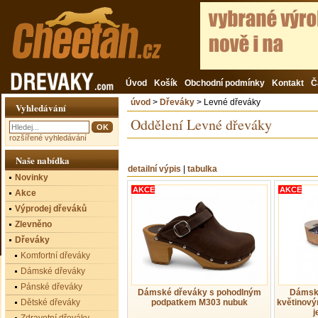
Úvod
Košík
Obchodní podmínky
Kontakt
Č
úvod
>
Dřeváky
> Levné dřeváky
Vyhledávání
Oddělení Levné dřeváky
rozšířené vyhledávání
Naše nabídka
detailní výpis
|
tabulka
Novinky
AKCE
AKCE
Akce
Výprodej dřeváků
Zlevněno
Dřeváky
Komfortní dřeváky
Dámské dřeváky
Pánské dřeváky
Dámské dřeváky s pohodlným
Dámské
Dětské dřeváky
podpatkem M303 nubuk
květinov
j