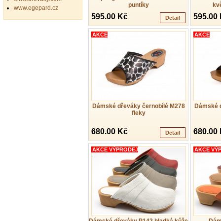
puntíky
kv
www.egepard.cz
595.00 Kč
595.00
Detail
AKCE
AKCE
Dámské dřeváky černobílé M278
Dámské d
fleky
680.00 Kč
680.00
Detail
AKCE VÝPRODEJ
AKCE VÝ