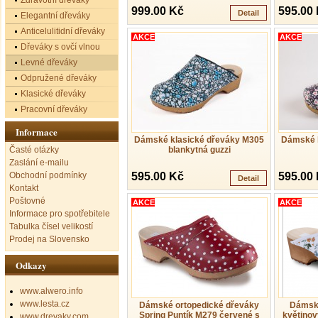
Zdravotní dřeváky
999.00 Kč
595.00
Detail
Elegantní dřeváky
Anticelulitidní dřeváky
AKCE
AKCE
Dřeváky s ovčí vlnou
Levné dřeváky
Odpružené dřeváky
Klasické dřeváky
Pracovní dřeváky
Informace
Dámské klasické dřeváky M305
Dámské 
Časté otázky
blankytná guzzi
Zaslání e-mailu
Obchodní podmínky
595.00 Kč
595.00
Detail
Kontakt
Poštovné
AKCE
AKCE
Informace pro spotřebitele
Tabulka čísel velikostí
Prodej na Slovensko
Odkazy
www.alwero.info
www.lesta.cz
Dámské ortopedické dřeváky
Dámské
Spring Puntík M279 červené s
květinov
www.drevaky.com