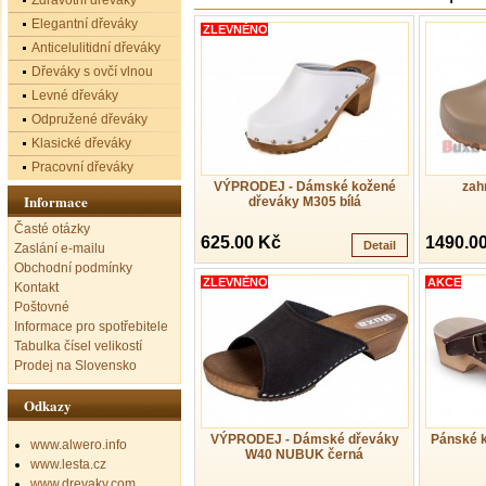
Zdravotní dřeváky
Elegantní dřeváky
ZLEVNĚNO
Anticelulitidní dřeváky
Dřeváky s ovčí vlnou
Levné dřeváky
Odpružené dřeváky
Klasické dřeváky
Pracovní dřeváky
VÝPRODEJ - Dámské kožené
zah
Informace
dřeváky M305 bílá
Časté otázky
625.00 Kč
1490.0
Detail
Zaslání e-mailu
Obchodní podmínky
ZLEVNĚNO
AKCE
Kontakt
Poštovné
Informace pro spotřebitele
Tabulka čísel velikostí
Prodej na Slovensko
Odkazy
VÝPRODEJ - Dámské dřeváky
Pánské 
www.alwero.info
W40 NUBUK černá
www.lesta.cz
www.drevaky.com