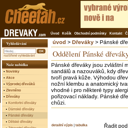
Úvod
Košík
Obchodní podmínky
Kontakt
Č
úvod
>
Dřeváky
> Pánské dř
Vyhledávání
Oddělení Pánské dřevák
rozšířené vyhledávání
Naše nabídka
Pánské dřeváky jsou zvláštní 
sandálů a nazouváků, kdy dřevo
Novinky
tvoří pravá kůže. Výhodou dřev
Akce
nožní klembu a anatomický tva
Výprodej dřeváků
vhodné i pro některé typy alergi
Zlevněno
pořizovací náklady. Pánské d
Dřeváky
chůzi.
Komfortní dřeváky
Dámské dřeváky
Pánské dřeváky
Dětské dřeváky
Řadit pod
detailní výpis
|
tabulka