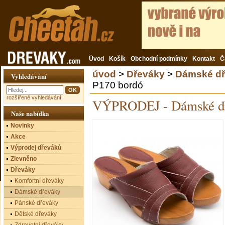
Úvod
Košík
Obchodní podmínky
Kontakt
Č
úvod
>
Dřeváky
>
Dámské dř
Vyhledávání
P170 bordó
rozšířené vyhledávání
VÝPRODEJ - Dámské d
Naše nabídka
Novinky
Akce
Výprodej dřeváků
Zlevněno
Dřeváky
Komfortní dřeváky
Dámské dřeváky
Pánské dřeváky
Dětské dřeváky