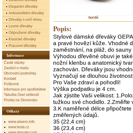
Zdravotní dřeváky
Elegantní dřeváky
Anticelulitidní dřeváky
bordó
Dřeváky s ovčí vlnou
Popis:
Levné dřeváky
Odpružené dřeváky
Stylové dámské dřeváky GEPA
Klasické dřeváky
a pravé hovězí kůže. Vhodné d
Pracovní dřeváky
zaměstnání, na pláž, do sauny 
Informace
Výhodou dřevěné obuvi je také
nožní klenbu a anatomický tva
Časté otázky
Zaslání e-mailu
zachován. Dřeváky jsou vhodné 
Obchodní podmínky
Vyznačují se dlouhou životností
Kontakt
Pro Vaše zdraví a pohodlí!
Poštovné
Výška podpatku je 4 cm.
Informace pro spotřebitele
Jak zjistíte Vaši velikost: 1.Po
Tabulka čísel velikostí
Prodej na Slovensko
tužkou své chodidlo. 2.Změřte 
3.K naměřené délce připočtete 
Odkazy
změřených údajů.
35 (22,4 cm)
www.alwero.info
www.lesta.cz
36 (23,4 cm)
www.drevaky.com